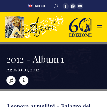
ENGLISH
2
0
1
2
-
A
l
b
u
m
1
A
g
o
s
t
o
1
0
,
2
0
1
2
Leonora Armellini - Palazzo del