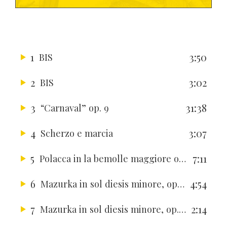
1
3:50
BIS
2
3:02
BIS
3
31:38
“Carnaval” op. 9
4
3:07
Scherzo e marcia
5
7:11
Polacca in la bemolle maggiore op. 53
6
4:54
Mazurka in sol diesis minore, op.33 n.4
7
2:14
Mazurka in sol diesis minore, op.33 n.3