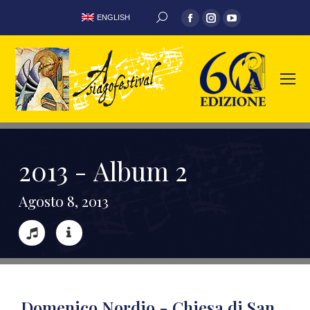
ENGLISH
2
0
1
3
-
A
l
b
u
m
2
A
g
o
s
t
o
8
,
2
0
1
3
Domenico Nordio - Chiesa di San