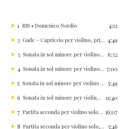
1
4:12
BIS
• Domenico Nordio
2
4:49
Gade – Capriccio per violino, prima esecuzione assoluta
3
6:32
Sonata in sol minore per violino solo, BB 124 – Presto
4
7:00
Sonata in sol minore per violino solo, BB 124 – Melodia (Adagio)
5
5:49
Sonata in sol minore per violino solo, BB 124 – Fuga (Risoluto, non troppo vivo)
6
11:40
Sonata in sol minore per violino solo, BB 124 – Tempo di ciaccona
7
16:07
Partita seconda per violino solo, BWV 1004 – Ciaccona
8
3:46
Partita seconda per violino solo, BWV 1004 – Giga