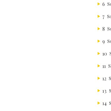
6
S
7
S
8
S
9
S
10
11
S
12
S
13
14