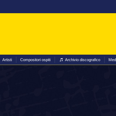
Programmi
Biglietti
Artisti
Compositori ospiti
Arc
Artisti
Compositori ospiti
Archivio discografico
Med