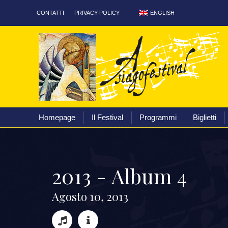
ENGLISH
CONTATTI
PRIVACY POLICY
Homepage
Il Festival
Homepage
Il Festival
Programmi
Biglietti
2
0
1
3
-
A
l
b
u
m
4
A
g
o
s
t
o
1
0
,
2
0
1
3