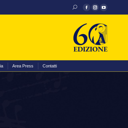
hivio discografico
Media
Area Press
Contatti
ia
Area Press
Contatti