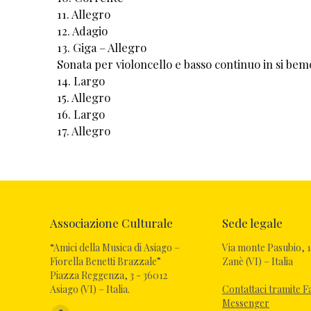
11. Allegro
12. Adagio
13. Giga – Allegro
Sonata per violoncello e basso continuo in si be
14. Largo
15. Allegro
16. Largo
17. Allegro
Associazione Culturale
Sede legale
“Amici della Musica di Asiago –
Via monte Pasubio, 1
Fiorella Benetti Brazzale”
Zanè (VI) – Italia
Piazza Reggenza, 3 - 36012
Asiago (VI) – Italia.
Contattaci tramite 
Messenger
Ci puoi trovare su: