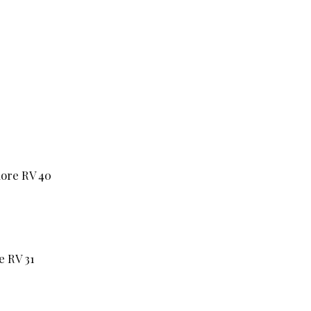
nore RV 40
e RV 31