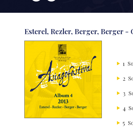
Esterel, Rezler, Berger, Berger -
1
So
2
S
3
S
4
S
5
So