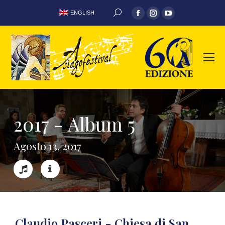
ENGLISH
2
0
1
7
-
A
l
b
u
m
5
A
g
o
s
t
o
1
3
,
2
0
1
7
Claudio Pasceri - Chiesa di San