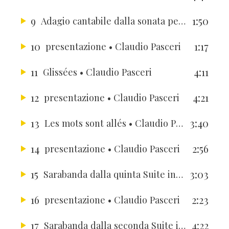
9
1:50
Adagio cantabile dalla sonata per violoncello e pianoforte op. 69
10
1:17
presentazione
• Claudio Pasceri
11
4:11
Glissées
• Claudio Pasceri
12
4:21
presentazione
• Claudio Pasceri
13
3:40
Les mots sont allés
• Claudio Pasceri
14
2:56
presentazione
• Claudio Pasceri
15
3:03
Sarabanda dalla quinta Suite in do minore
•
16
2:23
presentazione
• Claudio Pasceri
17
4:22
Sarabanda dalla seconda Suite in re minore