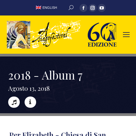
ENGLISH
2
0
1
8
-
A
l
b
u
m
7
A
g
o
s
t
o
1
3
,
2
0
1
8
Per Elizabeth - Chiesa di San