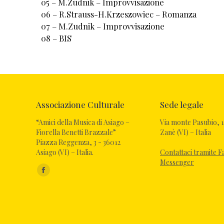
05 – M.Zudnik – Improvvisazione
06 – R.Strauss-H.Krzeszowiec – Romanza
07 – M.Zudnik – Improvvisazione
08 – BIS
Associazione Culturale
Sede legale
“Amici della Musica di Asiago –
Via monte Pasubio, 1
Fiorella Benetti Brazzale”
Zanè (VI) – Italia
Piazza Reggenza, 3 - 36012
Asiago (VI) – Italia.
Contattaci tramite 
Messenger
Ci puoi trovare su: