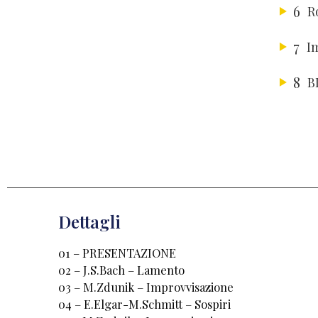
6
R
7
I
8
B
Dettagli
01 – PRESENTAZIONE
02 – J.S.Bach – Lamento
03 – M.Zdunik – Improvvisazione
04 – E.Elgar-M.Schmitt – Sospiri