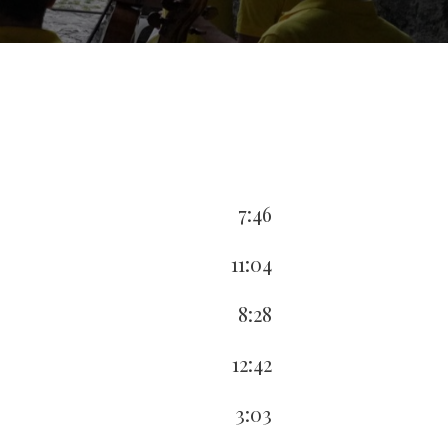
7:46
11:04
8:28
12:42
3:03