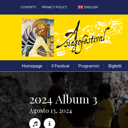
ENGLISH
CONTATTI
PRIVACY POLICY
Homepage
Il Festival
Homepage
Il Festival
Programmi
Biglietti
2
0
2
4
A
l
b
u
m
3
A
g
o
s
t
o
1
3
,
2
0
2
4