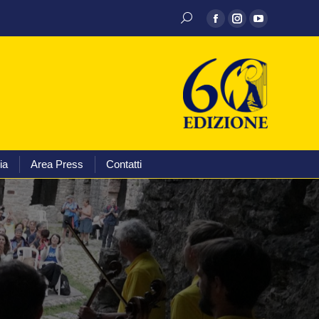
hivio discografico
Media
Area Press
Contatti
ia
Area Press
Contatti