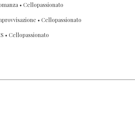
omanza
• Cellopassionato
mprovvisazione
• Cellopassionato
IS
• Cellopassionato