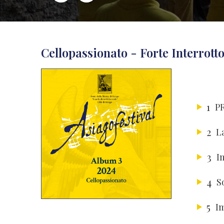
Cellopassionato - Forte Interrot
1
P
2
L
3
I
4
S
5
I