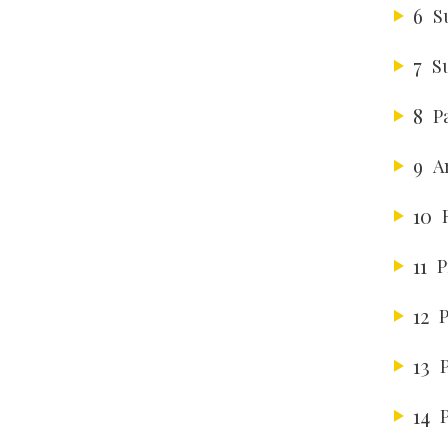
6
S
7
S
8
P
9
A
10
11
P
12
P
13
14