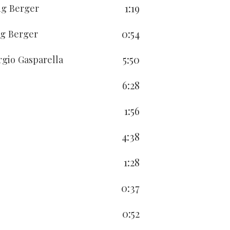
1:19
ng Berger
0:54
ng Berger
5:50
rgio Gasparella
6:28
1:56
4:38
1:28
0:37
0:52