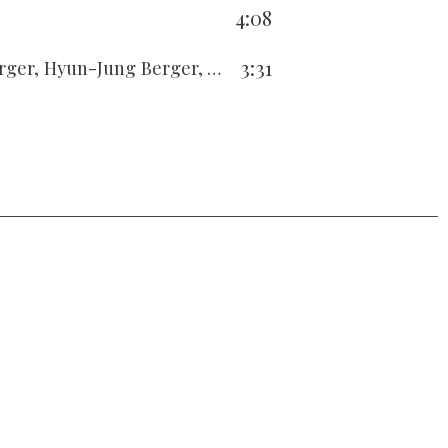
4:08
3:31
n-Jung Berger, Alberto Brazzale, Enrico Brazzale