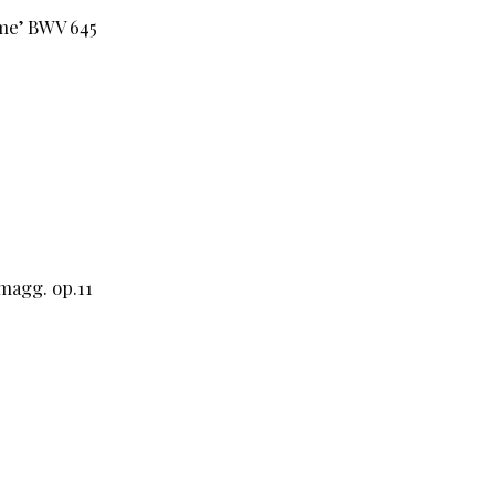
mme’ BWV 645
 magg. op.11