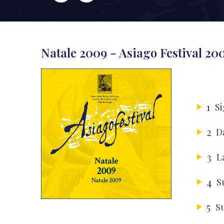
Natale 2009 - Asiago Festival 20
1
S
2
D
3
L
4
S
5
S