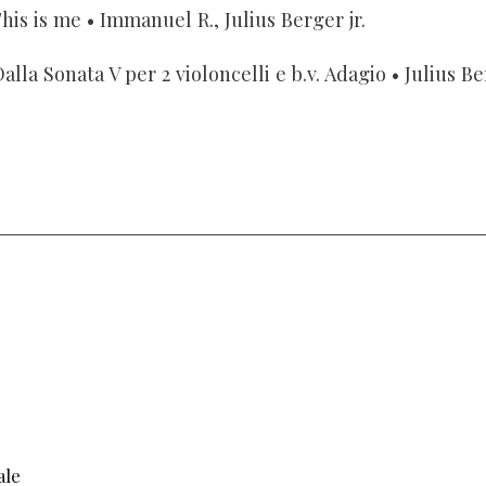
his is me
• Immanuel R., Julius Berger jr.
Dalla Sonata V per 2 violoncelli e b.v. Adagio
• Julius Berger, Hyu
ale