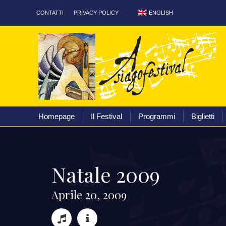
ENGLISH
CONTATTI
PRIVACY POLICY
Homepage
Il Festival
Homepage
Il Festival
Programmi
Biglietti
N
a
t
a
l
e
2
0
0
9
A
p
r
i
l
e
2
0
,
2
0
0
9