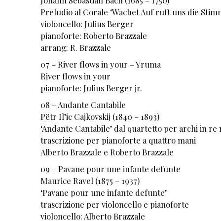
Johann Sebastian Bach (1685 – 1750)
Preludio al Corale ‘Wachet Auf ruft uns die Sti
violoncello: Julius Berger
pianoforte: Roberto Brazzale
arrang: R. Brazzale
07 – River flows in your – Yruma
River flows in your
pianoforte: Julius Berger jr.
08 – Andante Cantabile
Pëtr Il’ic Cajkovskij (1840 – 1893)
‘Andante Cantabile’ dal quartetto per archi in re
trascrizione per pianoforte a quattro mani
Alberto Brazzale e Roberto Brazzale
09 – Pavane pour une infante defunte
Maurice Ravel (1875 – 1937)
‘Pavane pour une infante defunte’
trascrizione per violoncello e pianoforte
violoncello: Alberto Brazzale