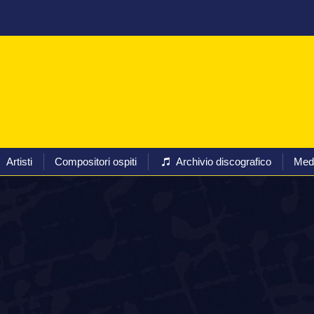
Programmi
Biglietti
Artisti
Compositori ospiti
Arc
Artisti
Compositori ospiti
Archivio discografico
Med