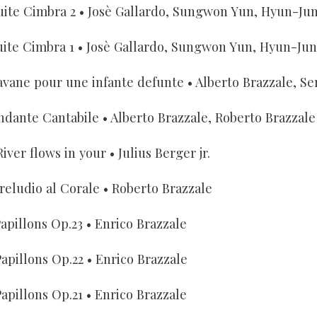
uite Cimbra 2
• Josè Gallardo, Sungwon Yun, Hyun-Ju
uite Cimbra 1
• Josè Gallardo, Sungwon Yun, Hyun-Ju
avane pour une infante defunte
• Alberto Brazzale, Se
ndante Cantabile
• Alberto Brazzale, Roberto Brazzale
River flows in your
• Julius Berger jr.
reludio al Corale
• Roberto Brazzale
apillons Op.23
• Enrico Brazzale
Papillons Op.22
• Enrico Brazzale
Papillons Op.21
• Enrico Brazzale