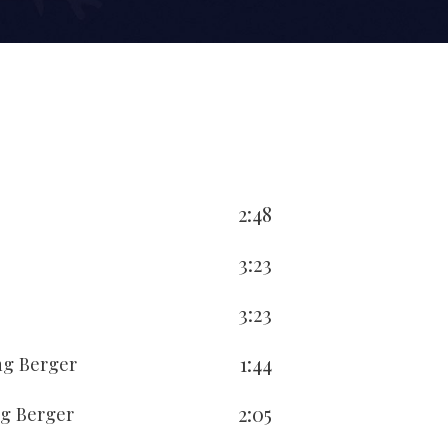
2:48
3:23
3:23
1:44
ng Berger
2:05
ng Berger