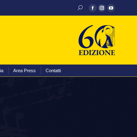
hivio discografico
Media
Area Press
Contatti
ia
Area Press
Contatti