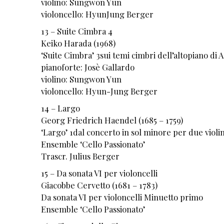
violino: Sungwon Yun
violoncello: HyunJung Berger
13 – Suite Cimbra 4
Keiko Harada (1968)
‘Suite Cimbra’ 3sui temi cimbri dell’altopiano di 
pianoforte: Josè Gallardo
violino: Sungwon Yun
violoncello: Hyun-Jung Berger
14 – Largo
Georg Friedrich Haendel (1685 – 1759)
‘Largo’ 1dal concerto in sol minore per due violi
Ensemble ‘Cello Passionato’
Trascr. Julius Berger
15 – Da sonata VI per violoncelli
Giacobbe Cervetto (1681 – 1783)
Da sonata VI per violoncelli Minuetto primo
Ensemble ‘Cello Passionato’