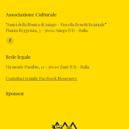
Associazione Culturale
“Amici della Musica di Asiago – Fiorella Benetti Brazzale”
Piazza Reggenza, 3 - 36012 Asiago (VI) – Italia.
Ci puoi trovare su:
Facebook
page
Sede legale
opens
in
Via monte Pasubio, 11 - 36010 Zanè (VI) – Italia
new
Contattaci tramite Facebook Messenger
window
Sponsor