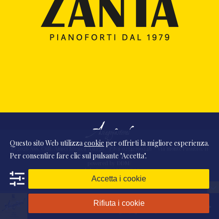
Questo sito Web utilizza
cookie
per offrirti la migliore esperienza.
© 2026 Ass. Cult. Amici Musica Asiago - P.Iva 02342390248 - Via monte Pasubio, 11
Per consentire fare clic sul pulsante "Accetta".
- 36010 Zanè (VI) Italia
powered by
DDM
/
webdesign
DAAM
STUDIO
Accetta i cookie
Rifiuta i cookie
Presentazione
2025 Vol. 6 - Fredrik Albertsson - Asiago, 15 agosto 2025