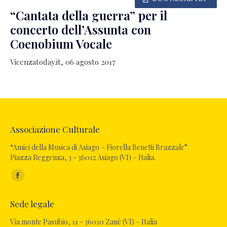
“Cantata della guerra” per il
concerto dell’Assunta con
Coenobium Vocale
Vicenzatoday.it, 06 agosto 2017
Associazione Culturale
“Amici della Musica di Asiago – Fiorella Benetti Brazzale”
Piazza Reggenza, 3 - 36012 Asiago (VI) – Italia.
Ci puoi trovare su:
Facebook
page
Sede legale
opens
in
Via monte Pasubio, 11 - 36010 Zanè (VI) – Italia