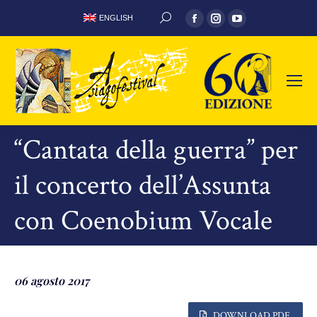
Facebook
Instagram
YouTube
ENGLISH
CERCA:
page
page
page
opens
opens
opens
in
in
in
new
new
new
window
window
window
“Cantata della guerra” per
il concerto dell’Assunta
con Coenobium Vocale
06 agosto 2017
DOWNLOAD PDF