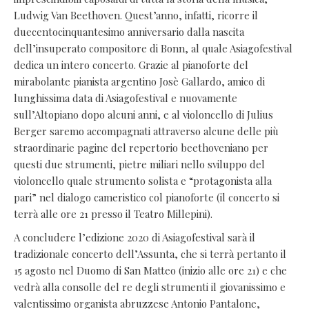
Ludwig Van Beethoven. Quest’anno, infatti, ricorre il
duecentocinquantesimo anniversario dalla nascita
dell’insuperato compositore di Bonn, al quale Asiagofestival
dedica un intero concerto. Grazie al pianoforte del
mirabolante pianista argentino Josè Gallardo, amico di
lunghissima data di Asiagofestival e nuovamente
sull’Altopiano dopo alcuni anni, e al violoncello di Julius
Berger saremo accompagnati attraverso alcune delle più
straordinarie pagine del repertorio beethoveniano per
questi due strumenti, pietre miliari nello sviluppo del
violoncello quale strumento solista e “protagonista alla
pari” nel dialogo cameristico col pianoforte (il concerto si
terrà alle ore 21 presso il Teatro Millepini).
A concludere l’edizione 2020 di Asiagofestival sarà il
tradizionale concerto dell’Assunta, che si terrà pertanto il
15 agosto nel Duomo di San Matteo (inizio alle ore 21) e che
vedrà alla consolle del re degli strumenti il giovanissimo e
valentissimo organista abruzzese Antonio Pantalone,