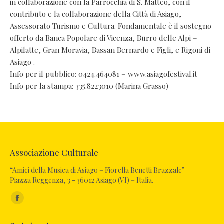
in collaborazione con la Parrocchia di S. Matteo, con il
contributo e la collaborazione della Città di Asiago,
Assessorato Turismo e Cultura. Fondamentale è il sostegno
offerto da Banca Popolare di Vicenza, Burro delle Alpi –
Alpilatte, Gran Moravia, Bassan Bernardo e Figli, e Rigoni di
Asiago .
Info per il pubblico: 0424.464081 – www.asiagofestival.it
Info per la stampa: 335.8223010 (Marina Grasso)
Associazione Culturale
“Amici della Musica di Asiago – Fiorella Benetti Brazzale”
Piazza Reggenza, 3 - 36012 Asiago (VI) – Italia.
Ci puoi trovare su:
Facebook
page