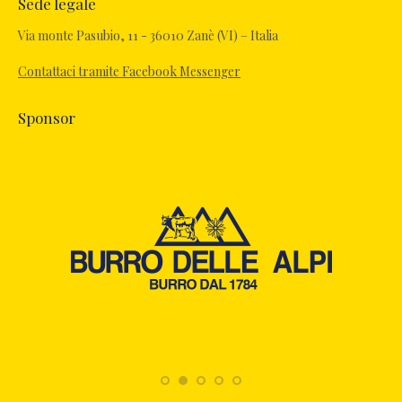
Sede legale
opens
in
Via monte Pasubio, 11 - 36010 Zanè (VI) – Italia
new
Contattaci tramite Facebook Messenger
window
Sponsor