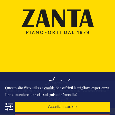
Questo sito Web utilizza
cookie
per offrirti la migliore esperienza.
© 2026 Ass. Cult. Amici Musica Asiago - P.Iva 02342390248 - Via monte Pasubio, 11
Per consentire fare clic sul pulsante "Accetta".
- 36010 Zanè (VI) Italia
powered by
DDM
/
webdesign
DAAM
STUDIO
Accetta i cookie