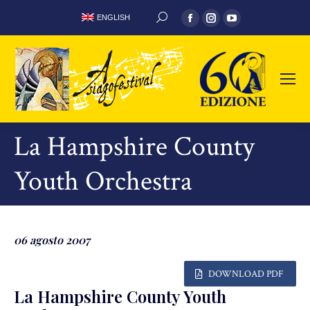
Facebook
Instagram
YouTube
ENGLISH
CERCA:
page
page
page
opens
opens
opens
in
in
in
new
new
new
window
window
window
La Hampshire County
Youth Orchestra
06 agosto 2007
DOWNLOAD PDF
La Hampshire County Youth