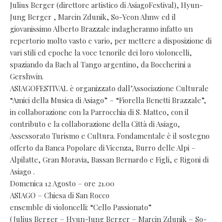
Julius Berger (direttore artistico di AsiagoFestival), Hyun-
Jung Berger , Marcin Zdunik, So-Yeon Ahnw ed il
giovanissimo Alberto Brazzale indagheranno infatto un
repertorio molto vasto e vario, per mettere a disposizione di
vari stili ed epoche la voce tenorile dei loro violoncelli,
spaziando da Bach al Tango argentino, da Boccherini a
Gershwin.
ASIAGOFESTIVAL è organizzato dall’Associazione Culturale
“Amici della Musica di Asiago” – “Fiorella Benetti Brazzale”,
in collaborazione con la Parrocchia di S. Matteo, con il
contributo e la collaborazione della Città di Asiago,
Assessorato Turismo e Cultura. Fondamentale è il sostegno
offerto da Banca Popolare di Vicenza, Burro delle Alpi –
Alpilatte, Gran Moravia, Bassan Bernardo e Figli, e Rigoni di
Asiago .
Domenica 12 Agosto – ore 21.00
ASIAGO – Chiesa di San Rocco
ensemble di violoncelli: “Cello Passionato”
(Julius Berger – Hyun-Jung Berger – Marcin Zdunik – So-