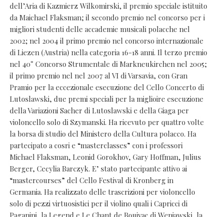
dell’Aria di Kazmierz Wilkomirski, il premio speciale istituito
da Maichael Flaksman; il secondo premio nel concorso per i
migliori studenti delle accademie musicali polacche nel
2002; nel 2004 il primo premio nel concorso internazionale
di Liezen (Austria) nella categoria 16-18 anni. Il terzo premio
nel 40° Concorso Strumentale di Markneukirchen nel 2005;
il primo premio nel nel 2007 al VI di Varsavia, con Gran
Pramio per la eccezionale esecuzione del Cello Concerto di
Lutoslawski, due premi speciali per la miglioire esecuzione
della Variazioni Sacher di Lutoslawski e della Giaga per
violoncello solo di Szymanski. Ha ricevuto per quattro volte
la borsa di studio del Ministero della Cultura polacco. Ha
partecipato a cosri e “masterclasses” con i professori
Michael Flaksman, Leonid Gorokhov, Gary Hoffman, Julius
Berger, Cecylia Barczyk. E’ stato partecipante attivo ai
“mastercourses” del Cello Festival di Kronberg in
Germania. Ha realizzato delle trascrizioni per violoncello
solo di pezzi virtuosistici per il violino quali i Capricci di
Paganini, la Legend e Le Chant de Bouivac di Weniawski, la