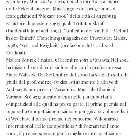
Kronberg, Monaco, Varsavia, nonché direttore artistico
delle Eckelshausener Musiktage e del programma di
festeggiamenti “Mozart 2006” della città di Augsburg.
E’ autore di poesie e saggi quali ‘Irritationskraft’
(Hindemith Jahrbuch 1992), ‘Einheit in der Vielfalt – Vielfalt
in der Einheit’ (Forschungsmagazin der Universität Mainz,
1998), ‘Zeit und Ewigkeit’ (prefazione del Card.Karl
Kardinal).
Marcin Zdunik è nato il 5 Dicembre 1987 a Varsavia. Nel 1994
ha iniziato lo studio del violoncello con la professoressa
Maria Walasek. Dal Settembre del 2000 ha studiato sotto la
guida del prof.Andrzej Orkisz. Attualmente è allievo di
Andrzej Bauer presso l’Accademia Musicale Chopin di
Varsavia. Si è aggiudicato premi nelle più importanti
competizioni alle quali ha preso parte. Il primo premio nel
1999 nella Competizione nazionale per giovani violoncellisti
di Wroclaw; il primo premio nel concorso “Wikomirski
International Cello Competitions “ di Poznan nell’anno
2000, il premio speciale per la migliore interpretazione