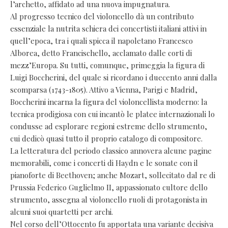
l’archetto, affidato ad una nuova impugnatura.
Al progresso tecnico del violoncello dà un contributo
essenziale la nutrita schiera dei concertisti italiani attivi in
quell’epoca, tra i quali spicca il napoletano Francesco
Alborea, detto Francischello, acclamato dalle corti di
mezz’Europa. Su tutti, comunque, primeggia la figura di
Luigi Boccherini, del quale si ricordano i duecento anni dalla
scomparsa (1743-1805). Attivo a Vienna, Parigi e Madrid,
Boccherini incarna la figura del violoncellista moderno: la
tecnica prodigiosa con cui incantò le platee internazionali lo
condusse ad esplorare regioni estreme dello strumento,
cui dedicò quasi tutto il proprio catalogo di compositore.
La letteratura del periodo classico annovera alcune pagine
memorabili, come i concerti di Haydn e le sonate con il
pianoforte di Beethoven; anche Mozart, sollecitato dal re di
Prussia Federico Guglielmo II, appassionato cultore dello
strumento, assegna al violoncello ruoli di protagonista in
alcuni suoi quartetti per archi.
Nel corso dell’Ottocento fu apportata una variante decisiva