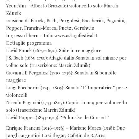
Yeon Ahn – Alberto Brazzale) violoncello solo: Marcin
Zdunik
musiche di: Funck, Bach, Pergolesi, Boccherini, Paganini,
Popper, Francini-Mores, Puetz, Gershwin
Ingresso libero – Info: www.asiagofestival.it
Dettaglio programma:
David Funck (1629-1690): Suite in re maggiore
J.S. Bach (1685-1750): Adagio dalla Sonata in sol minore per
volino solo (trascrizione: Marcin Zdunik)
Giovanni B.Pergolesi (1710-1736): Sonata in Si bemolle
maggiore
Luigi Boccherini (1743-1805): Sonata “L’ Imperatrice” per 2
violoncelli
Niccolo Paganini (1743-1805): Capriccio nr.9 per violoncello
solo (trascrizione:Marcin Zdunik)
David Popper (1843-1913): “Polonaise de Concert”
Enrique Francini (1916-1978) – Mariano Mores (1918): Due
tanghi argentini: La vi Ilegar, Cafetin de B. Aires