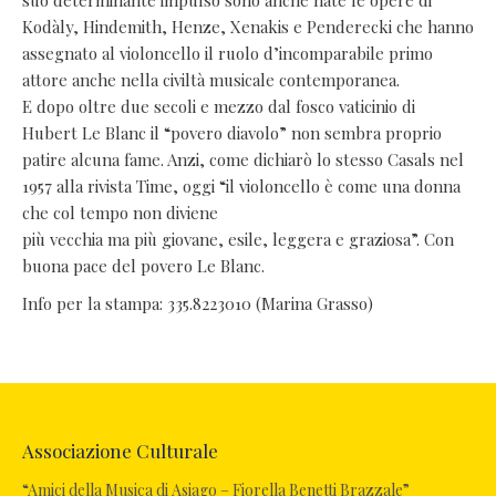
suo determinante impulso sono anche nate le opere di
Kodàly, Hindemith, Henze, Xenakis e Penderecki che hanno
assegnato al violoncello il ruolo d’incomparabile primo
attore anche nella civiltà musicale contemporanea.
E dopo oltre due secoli e mezzo dal fosco vaticinio di
Hubert Le Blanc il “povero diavolo” non sembra proprio
patire alcuna fame. Anzi, come dichiarò lo stesso Casals nel
1957 alla rivista Time, oggi “il violoncello è come una donna
che col tempo non diviene
più vecchia ma più giovane, esile, leggera e graziosa”. Con
buona pace del povero Le Blanc.
Info per la stampa: 335.8223010 (Marina Grasso)
Associazione Culturale
“Amici della Musica di Asiago – Fiorella Benetti Brazzale”