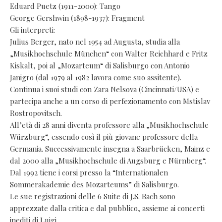
Eduard Puetz (1911-2000): Tango
George Gershwin (1898-1937): Fragment
Gli interpreti:
Julius Berger, nato nel 1954 ad Augusta, studia alla
„Musikhochschule München“ con Walter Reichhard e Fritz
Kiskalt, poi al „Mozarteum“ di Salisburgo con Antonio
Janigro (dal 1979 al 1982 lavora come suo assitente).
Continua i suoi studi con Zara Nelsova (Cincinnati/USA) e
partecipa anche a un corso di perfezionamento con Mstislav
Rostropovitsch.
All’età di 28 anni diventa professore alla „Musikhochschule
Würzburg“, essendo così il più giovane professore della
Germania. Successivamente insegna a Saarbrücken, Mainz e
dal 2000 alla „Musikhochschule di Augsburg e Nürnberg“.
Dal 1992 tiene i corsi presso la “Internationalen
Sommerakademie des Mozarteums” di Salisburgo.
Le sue registrazioni delle 6 Suite di J.S. Bach sono
apprezzate dalla critica e dal pubblico, assieme ai concerti
inediti di Luigi