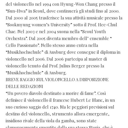
del violoncello nel 1994 con Hyung-Won Chang presso il
“Sun-Hwa” in Seoul, dove continuerà gli studi fino al 2000.
Dal 2000 al 2005 trasferisce la sua attività musicale presso la
“Sookmyung women’s University” sotto il Prof. Hee-Chul
Chae. Nel 2003 e nel 2004 suona nella “Seoul Youth
Orchestra”. Dal 2005 diventa membro dell’ ensemble “
Cello Passionato”. Nello stesso anno entra nella
“Musikhochschule” di Ausburg dove consegue il diploma in
violoncello nel 2006. Dal 2006 partecipa al master di
violoncello tenuto dal Prof. Julius Berger presso la
“Musikhochschule” di Ausburg.
BREVE SAGGIO SUL VIOLONCELLO A DISPOSIZIONE
DELLE REDAZIONI
“Un povero diavolo destinato a morire di fame”. Così
definisce il violoncello il francese Hubert Le Blanc, in un
suo curioso saggio del 1740. Ma le peggiori previsioni sul
destino del violoncello, strumento allora emergente,
insidioso rivale della viola da gamba, sono state
clamorosamente smentite dalla sua stessa Storia, che è