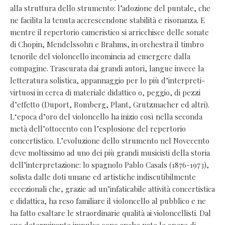
alla struttura dello strumento: l’adozione del puntale, che
ne facilita la tenuta accrescendone stabilità e risonanza. E
mentre il repertorio cameristico si arricchisce delle sonate
di Chopin, Mendelssohn e Brahms, in orchestra il timbro
tenorile del violoncello incomincia ad emergere dalla
compagine. Trascurata dai grandi autori, langue invece la
letteratura solistica, appannaggio per lo più d’interpreti-
virtuosi in cerca di materiale didattico o, peggio, di pezzi
d’effetto (Duport, Romberg, Plant, Grutzmacher ed altri).
L‘epoca d’oro del violoncello ha inizio così nella seconda
metà dell’ottocento con l’esplosione del repertorio
concertistico. L’evoluzione dello strumento nel Novecento
deve moltissimo ad uno dei più grandi musicisti della storia
dell’interpretazione: lo spagnolo Pablo Casals (1876-1973),
solista dalle doti umane ed artistiche indiscutibilmente
eccezionali che, grazie ad un’infaticabile attività concertistica
e didattica, ha reso familiare il violoncello al pubblico e ne
ha fatto esaltare le straordinarie qualità ai violoncellisti. Dal