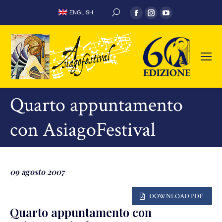
Facebook
Instagram
YouTube
ENGLISH
CERCA:
page
page
page
opens
opens
opens
in
in
in
new
new
new
window
window
window
Quarto appuntamento
con AsiagoFestival
09 agosto 2007
DOWNLOAD PDF
Quarto appuntamento con