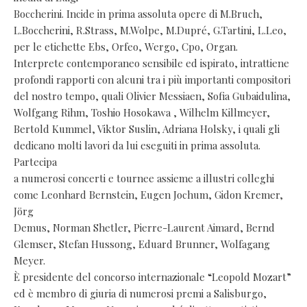
Boccherini. Incide in prima assoluta opere di M.Bruch,
L.Boccherini, R.Strass, M.Wolpe, M.Dupré, G.Tartini, L.Leo,
per le etichette Ebs, Orfeo, Wergo, Cpo, Organ.
Interprete contemporaneo sensibile ed ispirato, intrattiene
profondi rapporti con alcuni tra i più importanti compositori
del nostro tempo, quali Olivier Messiaen, Sofia Gubaidulina,
Wolfgang Rihm, Toshio Hosokawa , Wilhelm Killmeyer,
Bertold Kummel, Viktor Suslin, Adriana Holsky, i quali gli
dedicano molti lavori da lui eseguiti in prima assoluta.
Partecipa
a numerosi concerti e tournee assieme a illustri colleghi
come Leonhard Bernstein, Eugen Jochum, Gidon Kremer,
Jörg
Demus, Norman Shetler, Pierre-Laurent Aimard, Bernd
Glemser, Stefan Hussong, Eduard Brunner, Wolfagang
Meyer.
È presidente del concorso internazionale “Leopold Mozart”
ed è membro di giuria di numerosi premi a Salisburgo,