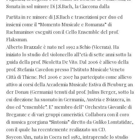
Sonata in sol minore Di J.S.Bach, la Ciaccona dalla
Partita in re minore di J.S.Bach e trascrizioni per duo ed
insiemi come il “Momento Musicale e Romanza” di
Rachmaninov eseguiti con il Cello Ensemble del prof.
Flaksman.
Alberto Brazzale è nato nel 1992 a Schio (Vicenza). Ha
iniziato lo studio del violoncello all’età di sette anni sotto la
guida della prof. Nicoletta De Vito. Dal 2006 è allievo della
prof. Stefania Cavedon presso l’Istituto Musicale Veneto
Città di Thiene. Nel 2006 e 2007 ha partecipato come allievo
attivo ai corsi della Accademia Musicale Estiva di Neuburg an
der Donau (Germania) tenuti dal prof. Julius Berger, sotto la
cui direzione ha suonato in Germania, Austria e Svizzera, in
duo ed “ensemble”. E’ membro dell’ Orchestra Giovanile di
Breganze e di vari gruppi cameristici. Collabora con il coro
di musica georgiana “Sintonia” diretto da Guliko Lomtatidze,
con il quale ha recentemente realizzato un CD.
Soyeon Ahn, nata in Coera nel 1982, intraprende lo studio