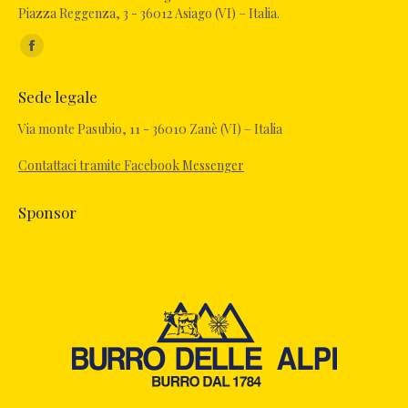
Piazza Reggenza, 3 - 36012 Asiago (VI) – Italia.
Ci puoi trovare su:
Facebook
page
Sede legale
opens
in
Via monte Pasubio, 11 - 36010 Zanè (VI) – Italia
new
Contattaci tramite Facebook Messenger
window
Sponsor