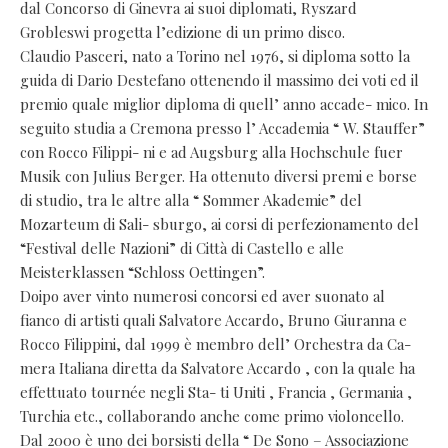
dal Concorso di Ginevra ai suoi diplomati, Ryszard
Grobleswi progetta l’edizione di un primo disco.
Claudio Pasceri, nato a Torino nel 1976, si diploma sotto la
guida di Dario Destefano ottenendo il massimo dei voti ed il
premio quale miglior diploma di quell’ anno accade- mico. In
seguito studia a Cremona presso l’ Accademia “ W. Stauffer”
con Rocco Filippi- ni e ad Augsburg alla Hochschule fuer
Musik con Julius Berger. Ha ottenuto diversi premi e borse
di studio, tra le altre alla “ Sommer Akademie” del
Mozarteum di Sali- sburgo, ai corsi di perfezionamento del
“Festival delle Nazioni” di Città di Castello e alle
Meisterklassen “Schloss Oettingen”.
Doipo aver vinto numerosi concorsi ed aver suonato al
fianco di artisti quali Salvatore Accardo, Bruno Giuranna e
Rocco Filippini, dal 1999 è membro dell’ Orchestra da Ca-
mera Italiana diretta da Salvatore Accardo , con la quale ha
effettuato tournée negli Sta- ti Uniti , Francia , Germania ,
Turchia etc., collaborando anche come primo violoncello.
Dal 2000 è uno dei borsisti della “ De Sono – Associazione