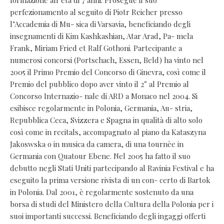
formazione all’età di 7 anni. Prosegue il suo
perfezionamento al seguito di Piotr Reicher presso
l’Accademia di Mu- sica di Varsavia, beneficiando degli
insegnamenti di Kim Kashkashian, Atar Arad, Pa- mela
Frank, Miriam Fried et Ralf Gothoni. Partecipante a
numerosi concorsi (Portschach, Essen, Beld) ha vinto nel
2005 il Primo Premio del Concorso di Ginevra, così come il
Premio del pubblico dopo aver vinto il 2° al Premio al
Concorso Internazio- nale di ARD a Monaco nel 2004. Si
esibisce regolarmente in Polonia, Germania, Au- stria,
Repubblica Ceca, Svizzera e Spagna in qualità di alto solo
così come in recitals, accompagnato al piano da Kataszyna
Jakoswska o in musica da camera, di una tournèe in
Germania con Quatour Ebene. Nel 2005 ha fatto il suo
debutto negli Stati Uniti partecipando al Ravinia Festival e ha
eseguito la prima versione rivista di un con- certo di Bartok
in Polonia. Dal 2001, è regolarmente sostenuto da una
borsa di studi del Ministero della Cultura della Polonia per i
suoi importanti successi. Beneficiando degli ingaggi offerti