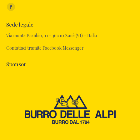
Ci puoi trovare su:
Facebook
page
Sede legale
opens
in
Via monte Pasubio, 11 - 36010 Zanè (VI) – Italia
new
Contattaci tramite Facebook Messenger
window
Sponsor