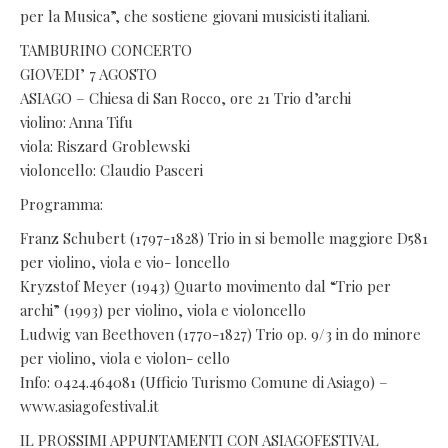
per la Musica”, che sostiene giovani musicisti italiani.
TAMBURINO CONCERTO
GIOVEDI’ 7 AGOSTO
ASIAGO – Chiesa di San Rocco, ore 21 Trio d’archi
violino: Anna Tifu
viola: Riszard Groblewski
violoncello: Claudio Pasceri
Programma:
Franz Schubert (1797-1828) Trio in si bemolle maggiore D581
per violino, viola e vio- loncello
Kryzstof Meyer (1943) Quarto movimento dal “Trio per
archi” (1993) per violino, viola e violoncello
Ludwig van Beethoven (1770-1827) Trio op. 9/3 in do minore
per violino, viola e violon- cello
Info: 0424.464081 (Ufficio Turismo Comune di Asiago) –
www.asiagofestival.it
IL PROSSIMI APPUNTAMENTI CON ASIAGOFESTIVAL