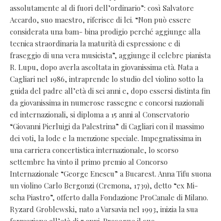
assolutamente al di fuori dell’ordinario”: così Salvatore
Accardo, suo maestro, riferisce di lei. “Non può essere
considerata una bam- bina prodigio perché aggiunge alla
tecnica straordinaria la maturità di espressione e di
fraseggio di una vera musicista”, aggiunge il celebre pianista
R. Lupu, dopo averla ascoltata in giovanissima età. Nata a
Cagliari nel 1986, intraprende lo studio del violino sotto la
guida del padre all’età di sei anni e, dopo essersi distinta fin
da giovanissima in numerose rassegne e concorsi nazionali
ed internazionali, si diploma a 15 anni al Conservatorio
“Giovanni Pierluigi da Palestrina” di Cagliari con il massimo
dei voti, la lode e la menzione speciale. Impegnatissima in
una carriera concertistica internazionale, lo scorso
settembre ha vinto il primo premio al Concorso
Internazionale “George Enescu” a Bucarest. Anna Tifu suona
un violino Carlo Bergonzi (Cremona, 1739), detto “ex Mi-
scha Piastro”, offerto dalla Fondazione ProCanale di Milano.
Ryzard Groblewski, nato a Varsavia nel 1993, inizia la sua