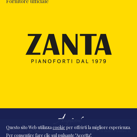
Fornitore ufficiale
Questo sito Web utilizza
cookie
per offrirti la migliore esperienza.
© 2026 Ass. Cult. Amici Musica Asiago - P.Iva 02342390248 - Via monte Pasubio, 11
Per consentire fare clic sul pulsante "Accetta".
- 36010 Zanè (VI) Italia