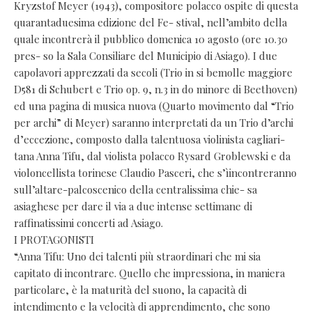
Kryzstof Meyer (1943), compositore polacco ospite di questa
quarantaduesima edizione del Fe- stival, nell’ambito della
quale incontrerà il pubblico domenica 10 agosto (ore 10.30
pres- so la Sala Consiliare del Municipio di Asiago). I due
capolavori apprezzati da secoli (Trio in si bemolle maggiore
D581 di Schubert e Trio op. 9, n.3 in do minore di Beethoven)
ed una pagina di musica nuova (Quarto movimento dal “Trio
per archi” di Meyer) saranno interpretati da un Trio d’archi
d’eccezione, composto dalla talentuosa violinista cagliari-
tana Anna Tifu, dal violista polacco Rysard Groblewski e da
violoncellista torinese Claudio Pasceri, che s’ìincontreranno
sull’altare-palcoscenico della centralissima chie- sa
asiaghese per dare il via a due intense settimane di
raffinatissimi concerti ad Asiago.
I PROTAGONISTI
“Anna Tifu: Uno dei talenti più straordinari che mi sia
capitato di incontrare. Quello che impressiona, in maniera
particolare, è la maturità del suono, la capacità di
intendimento e la velocità di apprendimento, che sono