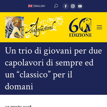
Facebook
Instagram
YouTube
ENGLISH
CERCA:
page
page
page
opens
opens
opens
in
in
in
new
new
new
window
window
window
Un trio di giovani per due
capolavori di sempre ed
un “classico” per il
domani
05 agosto 2008