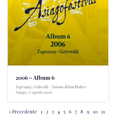
2006 – Album 6
Zaprazny, Gottwald – Duomo di San Matteo –
Asiago, 17 agosto 2006
« Precedente
1
2
3
4
5
6
7
8
9
10
11