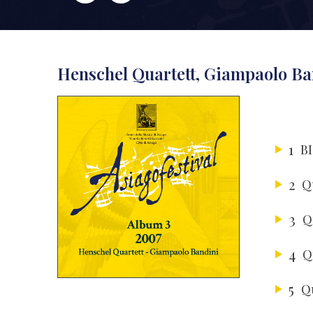
Henschel Quartett, Giampaolo Ban
1
B
2
Q
3
4
Q
5
Qu