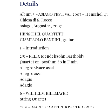
Details
Album 3 – ASIAGO FESTIVAL 2007 – Henschel Qua
Chiesa di S. Rocco
Asiago, August 11, 2007
HENSCHEL QUARTETT
GIAMPAOLO BANDINI, guitar
1 – Introduction
2/5 – FELIX Mendelssohn Bartholdy
Quartet op. posthun 80 in F min.
Allegro vivace assai
Allegro assai
Adagio
Adagio
6 – WILHELM KILLMAYER
String Quartet
7/10 – MARIO CASTELNUOVO TEDESCO