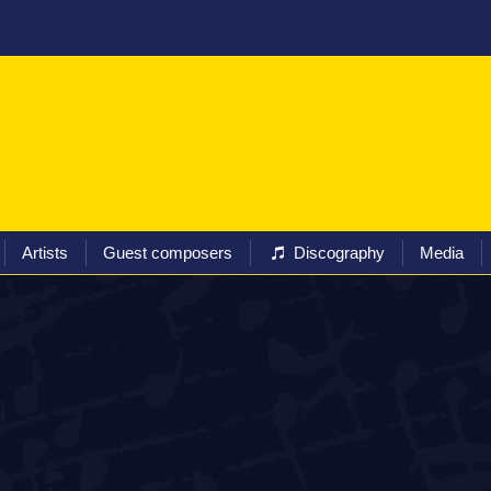
ival
Programs
Tickets
Artists
Guest composers
Artists
Guest composers
Discography
Media