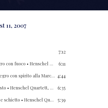
t 11, 2007
7:12
6:11
egro con fuoco
• Henschel Quartett, Giampaolo Bandini
4:44
Quintetto op. 143 per quartetto e chitarra – Scherzo. Allegro con spirito alla Marcia
• Henschel Quartett, Gia
6:35
sto
• Henschel Quartett, Giampaolo Bandini
5:39
 e schietto
• Henschel Quartett, Giampaolo Bandini