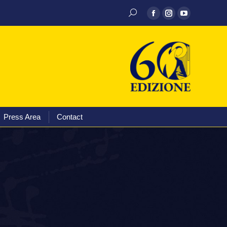
Discography
Media
Press Area
Contact
Press Area
Contact