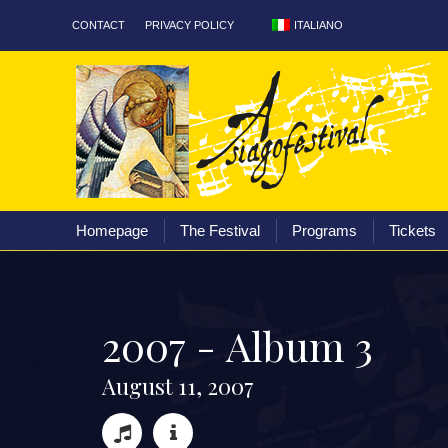
ITALIANO
CONTACT
PRIVACY POLICY
Homepage
The Fest
Homepage
The Festival
Programs
Tickets
2
0
0
7
-
A
l
b
u
m
3
A
u
g
u
s
t
1
1
,
2
0
0
7