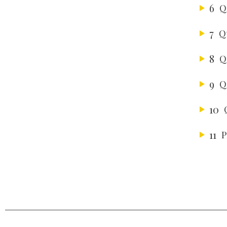
6
Q
7
Q
8
Q
9
Q
10
11
P