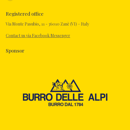
Facebook
page
Registered office
opens
in
Via Monte Pasubio, 11 - 36010 Zanè (VI) – Italy
new
Contact us via Facebook Messenger
window
Sponsor