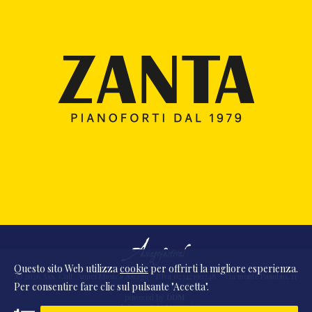
Questo sito Web utilizza
cookie
per offrirti la migliore esperienza.
© 2026 Ass. Cult. Amici Musica Asiago - P.Iva 02342390248 - Via monte Pasubio, 11
Per consentire fare clic sul pulsante "Accetta".
- 36010 Zanè (VI) Italia
powered by
DDM
/
webdesign
DAAM
STUDIO