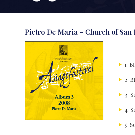
Pietro De Maria - Church of San 
1
BI
2
BI
3
S
4
S
5
S