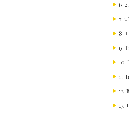
6
2
7
2
8
T
9
T
10
11
I
12
B
13