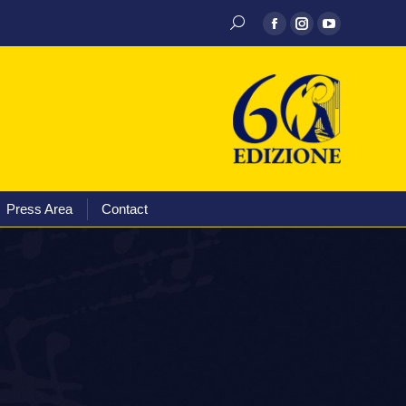
Discography
Media
Press Area
Contact
Press Area
Contact