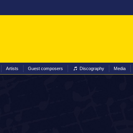
ival
Programs
Tickets
Artists
Guest composers
Artists
Guest composers
Discography
Media