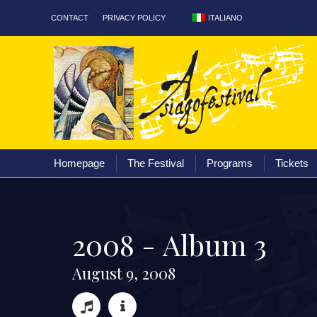
ITALIANO
CONTACT
PRIVACY POLICY
Homepage
The Fest
Homepage
The Festival
Programs
Tickets
2
0
0
8
-
A
l
b
u
m
3
A
u
g
u
s
t
9
,
2
0
0
8