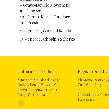
– Grave-Double Movement
9 – Scherzo
10 – Lento-Marcia Funebre
11 – Presto
12 – encore, Scarlatti Sonata
13 – encore, Chopin’s Scherzo
Cultural association
Registered offic
“Amici della Musica di Asiago –
Via Monte Pasubio, 1
Fiorella Benetti Brazzale”
Zanè (VI) – Italy
Piazza Reggenza, 3 - 36012
Asiago (VI) – Italia.
Contact us via Face
Messenger
Find us on: