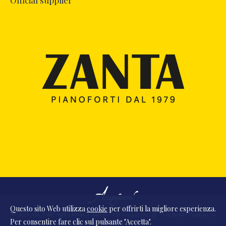
Official supplier
Questo sito Web utilizza
cookie
per offrirti la migliore esperienza.
© 2026 Ass. Cult. Amici Musica Asiago - P.Iva 02342390248 - Via monte Pasubio, 11
Per consentire fare clic sul pulsante "Accetta".
- 36010 Zanè (VI) Italia