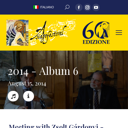
ITALIANO
2
0
1
4
-
A
l
b
u
m
6
A
u
g
u
s
t
1
5
,
2
0
1
4
Meeting with Zsolt Gárdonyi -