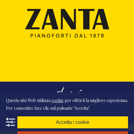
Questo sito Web utilizza
cookie
per offrirti la migliore esperienza.
© 2026 Ass. Cult. Amici Musica Asiago - P.Iva 02342390248 - Via monte Pasubio, 11
Per consentire fare clic sul pulsante "Accetta".
- 36010 Zanè (VI) Italia
powered by
DDM
/
webdesign
DAAM
STUDIO
Accetta i cookie