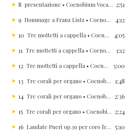
8
2:51
presentazione
• Coenobium Vocale, Maria Dal Bianco, Zsolt Gárdonyi, Julius Berger, Hyung-Jung Berger
9
4:12
Hommage a Franz Listz
• Coenobium Vocale, Maria Dal Bianco, Zsolt Gárdonyi, Julius Berger, Hyung-Jung Berger
10
4:05
Tre mottetti a cappella
• Coenobium Vocale, Maria Dal Bianco, Zsolt Gárdonyi, Julius Berger, Hyung-Jung Berger
11
1:12
Tre mottetti a cappella
• Coenobium Vocale, Maria Dal Bianco, Zsolt Gárdonyi, Julius Berger, Hyung-Jung Berger
12
3:00
Tre mottetti a cappella
• Coenobium Vocale, Maria Dal Bianco, Zsolt Gárdonyi, Julius Berger, Hyung-Jung Berger
13
1:48
Tre corali per organo
• Coenobium Vocale, Maria Dal Bianco, Zsolt Gárdonyi, Julius Berger, Hyung-Jung Berger
14
2:36
Tre corali per organo
• Coenobium Vocale, Maria Dal Bianco, Zsolt Gárdonyi, Julius Berger, Hyung-Jung Berger
15
2:24
Tre corali per organo
• Coenobium Vocale, Maria Dal Bianco, Zsolt Gárdonyi, Julius Berger, Hyung-Jung Berger
16
5:10
Laudate Pueri op.39 per coro femminile e organo