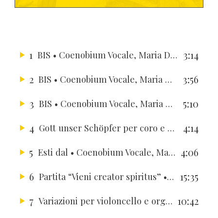
1
3:14
BIS
• Coenobium Vocale, Maria Dal Bianco, Zsolt Gárdonyi, Julius Berger, Hyung-Jung Berger
2
3:56
BIS
• Coenobium Vocale, Maria Dal Bianco, Zsolt Gárdonyi, Julius Berger, Hyung-Jung Berger
3
5:10
BIS
• Coenobium Vocale, Maria Dal Bianco, Zsolt Gárdonyi, Julius Berger, Hyung-Jung Berger
4
4:14
Gott unser Schöpfer per coro e organo
• Coe
5
4:06
Esti dal
• Coenobium Vocale, Maria Dal Bianco, Zsolt Gárdonyi, Julius Berger, Hyung-Jung Berger
6
15:35
Partita “Vieni creator spiritus”
• Coenobium Vocale, Maria Dal Bianco, Zsolt Gárdonyi, Julius Berger, Hyung-Jung Berger
7
10:42
Variazioni per violoncello e organo
• Coenob