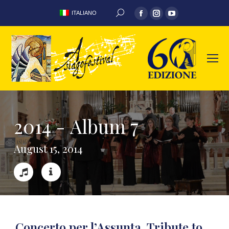
ITALIANO
2
0
1
4
-
A
l
b
u
m
7
A
u
g
u
s
t
1
5
,
2
0
1
4
Concerto per l’Assunta, Tribute to