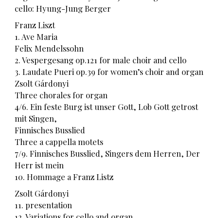
cello: Hyung-Jung Berger
Franz Liszt
1. Ave Maria
Felix Mendelssohn
2. Vespergesang op.121 for male choir and cello
3. Laudate Pueri op.39 for women’s choir and organ
Zsolt Gárdonyi
Three chorales for organ
4/6. Ein feste Burg ist unser Gott, Lob Gott getrost
mit Singen,
Finnisches Busslied
Three a cappella motets
7/9. Finnisches Busslied, Singers dem Herren, Der
Herr ist mein
10. Hommage a Franz Listz
Zsolt Gárdonyi
11. presentation
12. Variations for cello and organ