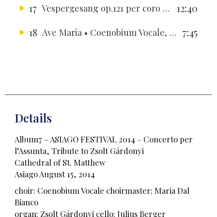
17
12:40
Vespergesang op.121 per coro maschile e violoncello
18
7:45
Ave Maria
• Coenobium Vocale, Maria Dal Bianco, Zsolt Gárdonyi, Julius Berger, Hyung-Jung Berger
Details
Album7 – ASIAGO FESTIVAL 2014 – Concerto per
l’Assunta, Tribute to Zsolt Gárdonyi
Cathedral of St. Matthew
Asiago August 15, 2014
choir: Coenobium Vocale choirmaster: Maria Dal
Bianco
organ: Zsolt Gárdonyi cello: Julius Berger