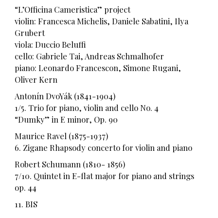
“L’Officina Cameristica” project
violin: Francesca Michelis, Daniele Sabatini, Ilya
Grubert
viola: Duccio Beluffi
cello: Gabriele Tai, Andreas Schmalhofer
piano: Leonardo Francescon, Simone Rugani,
Oliver Kern
Antonín DvoYák (1841-1904)
1/5. Trio for piano, violin and cello No. 4
“Dumky” in E minor, Op. 90
Maurice Ravel (1875-1937)
6. Zigane Rhapsody concerto for violin and piano
Robert Schumann (1810- 1856)
7/10. Quintet in E-flat major for piano and strings
op. 44
11. BIS