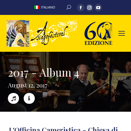
ITALIANO
2
0
1
7
-
A
l
b
u
m
4
A
u
g
u
s
t
1
2
,
2
0
1
7
L'Officina Cameristica - Chiesa di