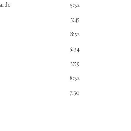
5:32
lardo
5:45
8:52
5:34
3:59
8:32
7:50