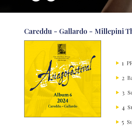
Careddu - Gallardo - Millepini Th
1
P
2
B
3
S
4
S
5
Su