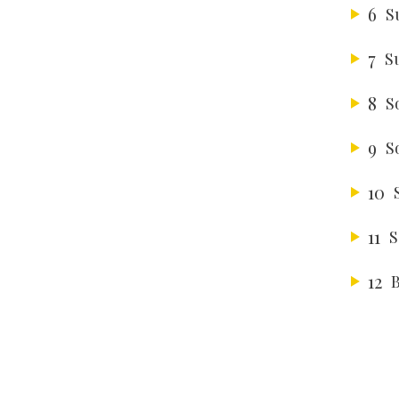
6
S
7
S
8
S
9
S
10
11
S
12