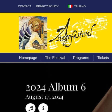
ITALIANO
CONTACT
PRIVACY POLICY
Homepage
The Fest
Homepage
The Festival
Programs
Tickets
2
0
2
4
A
l
b
u
m
6
A
u
g
u
s
t
1
7
,
2
0
2
4