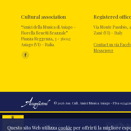
Cultural association
Registered offic
“Amici della Musica di Asiago –
Via Monte Pasubio, 1
Fiorella Benetti Brazzale”
Zanè (VI) – Italy
Piazza Reggenza, 3 - 36012
Asiago (VI) – Italia.
Contact us via Face
Messenger
Find us on:
© 2026 Ass. Cult. Amici Musica Asiago - P.Iva 02342390
Presentazione
Questo sito Web utilizza
cookie
per offrirti la migliore espe
2025 Vol. 6 - Fredrik Albertsson - Asiago, 15 agosto 2025