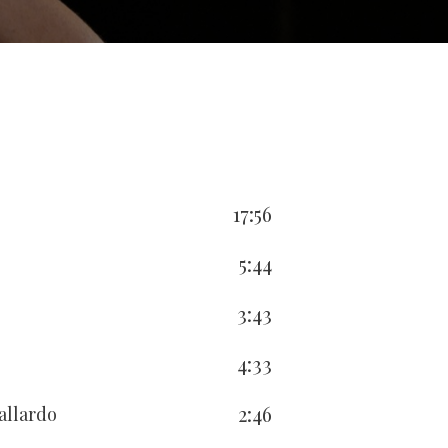
17:56
5:44
3:43
4:33
2:46
allardo