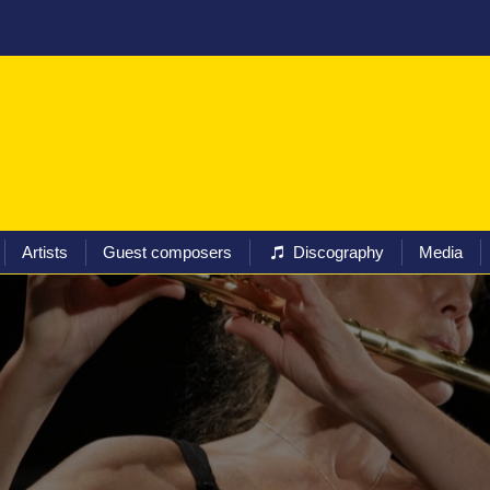
ival
Programs
Tickets
Artists
Guest composers
Artists
Guest composers
Discography
Media