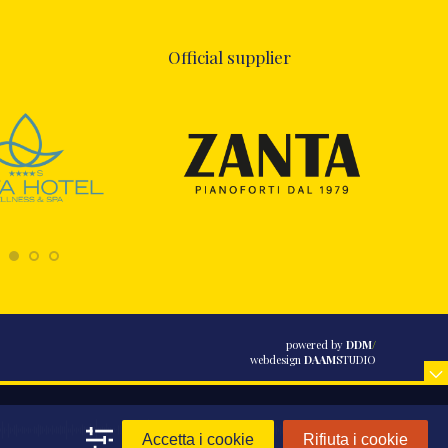
Official supplier
powered by
DDM
/
webdesign
DAAM
STUDIO
Accetta i cookie
Rifiuta i cookie