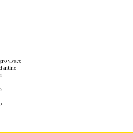
gro vivace
dantino
e
o
o