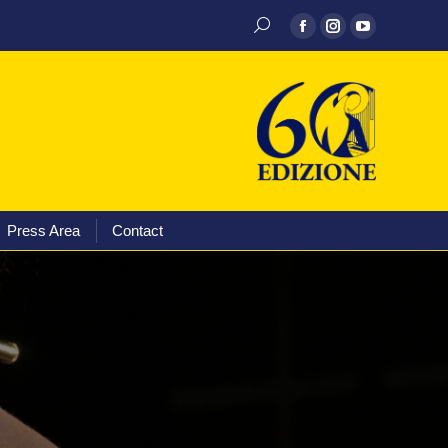
Discography
Media
Press Area
Contact
Press Area
Contact