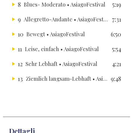
8
5:19
Blues- Moderato
• AsiagoFestival
9
7:31
Allegretto-Andante
• AsiagoFestival
10
6:50
Bewegt
• AsiagoFestival
11
5:54
Leise, einfach
• AsiagoFestival
12
4:21
Sehr Lebhaft
• AsiagoFestival
13
9:48
Ziemlich langsam-Lebhaft
• AsiagoFestival
Dettagli