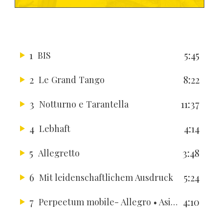
1
5:45
BIS
2
8:22
Le Grand Tango
3
11:37
Notturno e Tarantella
4
4:14
Lebhaft
5
3:48
Allegretto
6
5:24
Mit leidenschaftlichem Ausdruck
7
4:10
Perpeetum mobile- Allegro
• AsiagoFestival