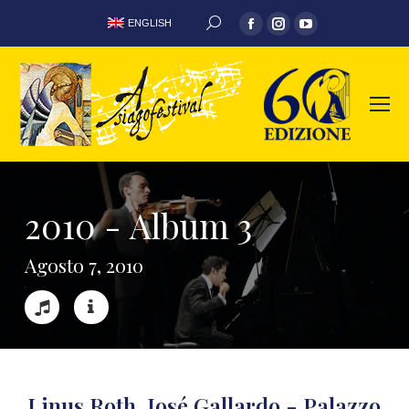
ENGLISH
2
0
1
0
-
A
l
b
u
m
3
A
g
o
s
t
o
7
,
2
0
1
0
Linus Roth, José Gallardo - Palazzo