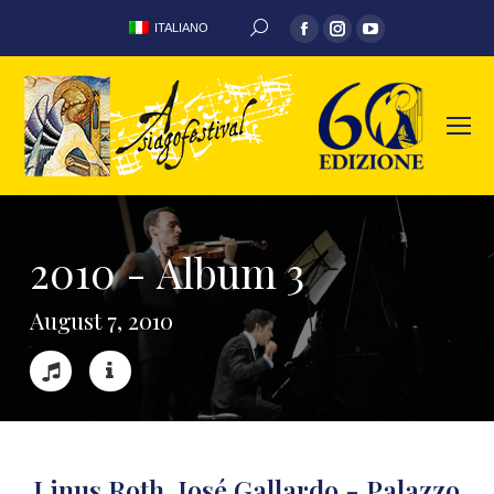
ITALIANO
2
0
1
0
-
A
l
b
u
m
3
A
u
g
u
s
t
7
,
2
0
1
0
Linus Roth, José Gallardo - Palazzo