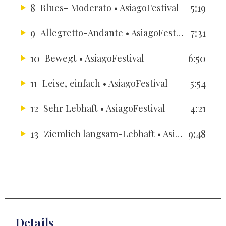
8
5:19
Blues- Moderato
• AsiagoFestival
9
7:31
Allegretto-Andante
• AsiagoFestival
10
6:50
Bewegt
• AsiagoFestival
11
5:54
Leise, einfach
• AsiagoFestival
12
4:21
Sehr Lebhaft
• AsiagoFestival
13
9:48
Ziemlich langsam-Lebhaft
• AsiagoFestival
Details