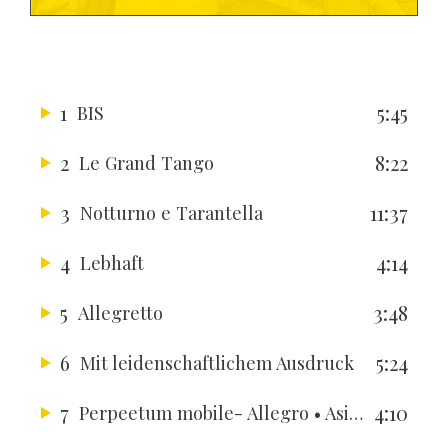
1
5:45
BIS
2
8:22
Le Grand Tango
3
11:37
Notturno e Tarantella
4
4:14
Lebhaft
5
3:48
Allegretto
6
5:24
Mit leidenschaftlichem Ausdruck
7
4:10
Perpeetum mobile- Allegro
• AsiagoFestival