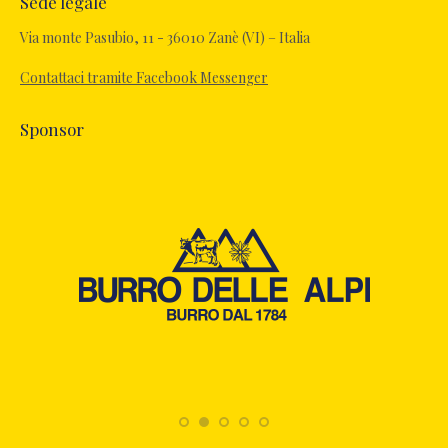
Sede legale
opens
in
Via monte Pasubio, 11 - 36010 Zanè (VI) – Italia
new
Contattaci tramite Facebook Messenger
window
Sponsor