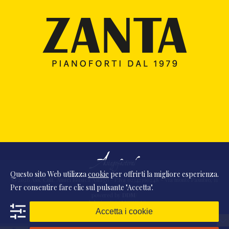
Questo sito Web utilizza
cookie
per offrirti la migliore esperienza.
© 2026 Ass. Cult. Amici Musica Asiago - P.Iva 02342390248 - Via monte Pasubio, 11
Per consentire fare clic sul pulsante "Accetta".
- 36010 Zanè (VI) Italia
powered by
DDM
/
webdesign
DAAM
STUDIO
Accetta i cookie