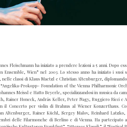
hannes Fleischmann ha iniziato a prendere lezioni a 5 anni. Dopo es
ton Ensemble, Wien” nel 2003. Lo stesso anno ha iniziato i suoi s
 nelle classi di Klaus Maetzl e Christian Altenburger, diplomando
la “Angelika-Prokopp- Foundation of the Vienna Philharmonic Orch
Johannes Meissl e Hatto Beyerle, specializzandosi in musica da cam
h, Rainer Honeck, András Keller, Peter Nagy, Ruggiero Ricci e An
n il Concerto per violin di Brahms al Wiener Konzerthaus. Co
ian Altenburger, Rainer Küchl, Sergey Malov, Reinhard Latzko, 
bri delle Filarmonche di Berlino e di Vienna. Ha partecipato a
ropäische Kulturtagen Frankfurt”, “Attersee Klassik”, il “Festival 