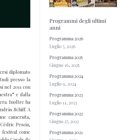
Programmi degli ultimi
anni
Programma 2026
Luglio 7, 2026
Programma 2025
Giugno 16, 2025
sersi diplomato
Programma 2024
tudi presso la
Luglio 9, 2024
si nel 2011 con
estra” e dalla
Programma 2023
era. Inoltre ha
Luglio 11, 2023
drás Schiff. A
Programma 2022
me camersita,
Giugno 27, 2022
Cédric Pescia,
 festival come
Programma 2021
Pablo Casals de