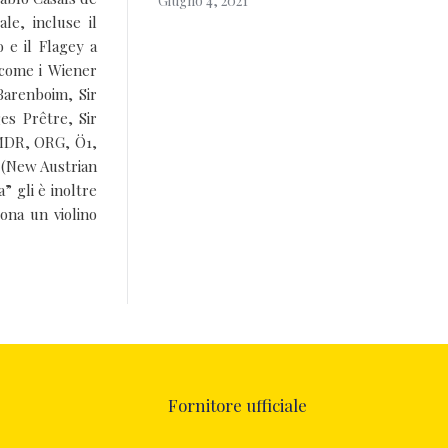
Giugno 4, 2021
le, incluse il
 e il Flagey a
 come i Wiener
Barenboim, Sir
es Prêtre, Sir
 MDR, ORG, Ö1,
 (New Austrian
” gli è inoltre
ona un violino
Fornitore ufficiale