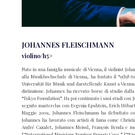
JOHANNES FLEISCHMANN
violino/h5>
Nato in una famiglia musicale di Vienna, il violinist Jo
alla Musikhochschule di Vienna, ha fontato il “o(h)!-
Universität für Musik und darstellende Kunst a Vienna,
distinzione. Johannes ha ricevuto borse di studio dal
“Tokyo Foundation”. Ha poi continuato i suoi studi con 
seguito masterclas con Evgenia Epshtein, Erich Höbart
Maggio 2009, Johannes Fleischmann ha debuttato co
Johannes ha lavorato con artisti di fama come Christ
André Cazalet, Johannes Meissl, François Benda e mem
l’“International Musicians Seminar Prussia Cove,” l’“Eu