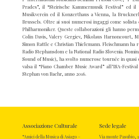
Prades”, il “Steirische Kammermusik Festival” ed il 
Musikverein ed il Konzerthaus a Vienna, la Bruckner
Brussels. Oltre ai suoi numerosi ingaggi come solista
Philharmoniker. Queste collaborazioni gli hanno perme
Colin Davis, Valery Gergiev, Nikolaus Harnoncourt, M
Simon Rattle e Christian Thielemann. Fleischmann ha r
Radio Stephansdom e la National Radio Slovenia. Nomin
Sound of Music), ha svolto numerose tournée in quasi o
valsa il “Piano Chamber Music Award” all’ISA-Festiva
Stephan von Baehr, anno 2016.
Associazione Culturale
Sede legale
“Amici della Musica di Asiago –
Via monte Pasubio, 1