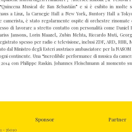
“Quincena Musical de San Sebastián” e si è esibito in molte sa
haus a Linz, la Carnegie Hall a New York, Suntory Hall a Tokyo
 e camerista, è stato regolarmente ospite di orchestre rinomate
sso di lavorare a stretto contatto con personalità come Daniel 
ariss Jansons, Lorin Maazel, Zubin Mehta, Riccardo Muti, Georg
egistrato spesso per radio e televisione, inclusi ZDF, ARD, RBB,
ato dal Ministro degli Esteri austriaco ambasciatore per la NASOM
gni continente. Una “incredibile performance di musica da camera
l 2014 con Philippe Raskin. Johannes Fleischmann al momento su
Sponsor
Partner
1 - 36010