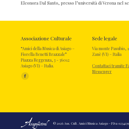
Eleonora Dal Santo, presso l’università di Verona nel s
Associazione Culturale
Sede legale
“Amici della Musica di Asiago –
Via monte Pasubio, 1
Fiorella Benetti Brazzale”
Zanè (VI) – Italia
Piazza Reggenza, 3 - 36012
Asiago (VI) – Italia.
Contattaci tramite 
Messenger
Ci puoi trovare su:
Facebook
page
opens
in
new
window
© 2026 Ass. Cult. Amici Musica Asiago - P.Iva 02342390