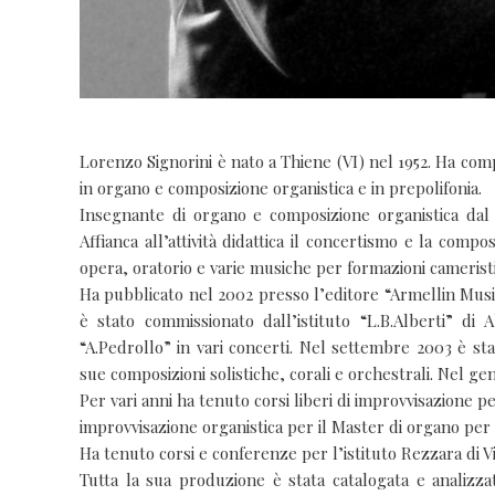
Lorenzo Signorini è nato a Thiene (VI) nel 1952. Ha comp
in organo e composizione organistica e in prepolifonia.
Insegnante di organo e composizione organistica dal 1
Affianca all’attività didattica il concertismo e la comp
opera, oratorio e varie musiche per formazioni cameristi
Ha pubblicato nel 2002 presso l’editore “Armellin Music
è stato commissionato dall’istituto “L.B.Alberti” d
“A.Pedrollo” in vari concerti. Nel settembre 2003 è s
sue composizioni solistiche, corali e orchestrali. Nel g
Per vari anni ha tenuto corsi liberi di improvvisazione p
improvvisazione organistica per il Master di organo per l
Ha tenuto corsi e conferenze per l’istituto Rezzara di V
Tutta la sua produzione è stata catalogata e analizza