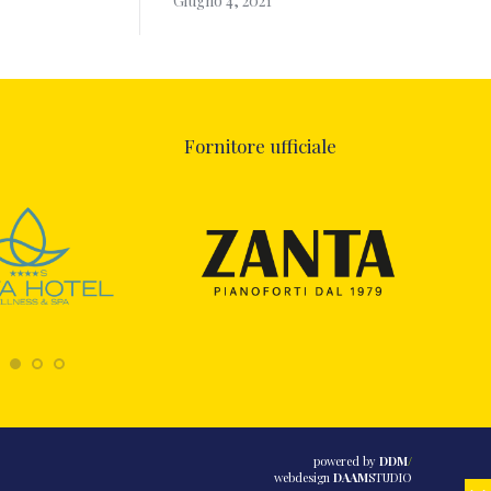
Giugno 4, 2021
Fornitore ufficiale
powered by
DDM
/
webdesign
DAAM
STUDIO