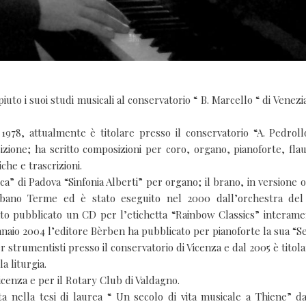
iuto i suoi studi musicali al conservatorio “ B. Marcello “ di Venez
978, attualmente è titolare presso il conservatorio “A. Pedrollo
osizione; ha scritto composizioni per coro, organo, pianoforte, fla
che e trascrizioni.
a” di Padova “Sinfonia Alberti” per organo; il brano, in versione o
i Abano Terme ed è stato eseguito nel 2000 dall’orchestra del
tato pubblicato un CD per l’etichetta “Rainbow Classics” interame
ennaio 2004 l’editore Bèrben ha pubblicato per pianoforte la sua “S
er strumentisti presso il conservatorio di Vicenza e dal 2005 è titola
a liturgia.
icenza e per il Rotary Club di Valdagno.
ta nella tesi di laurea “ Un secolo di vita musicale a Thiene” da