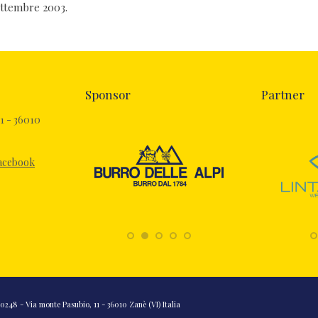
ettembre 2003.
Sponsor
Partner
1 - 36010
Facebook
248 - Via monte Pasubio, 11 - 36010 Zanè (VI) Italia