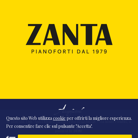
Questo sito Web utilizza
cookie
per offrirti la migliore esperienza.
© 2026 Ass. Cult. Amici Musica Asiago - P.Iva 02342390248 - Via monte Pasubio, 11
Per consentire fare clic sul pulsante "Accetta".
- 36010 Zanè (VI) Italia
powered by
DDM
/
webdesign
DAAM
STUDIO