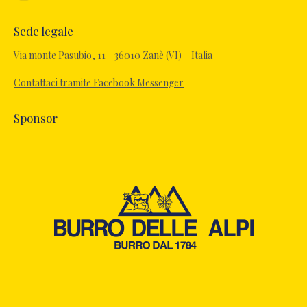
Facebook
page
Sede legale
opens
in
Via monte Pasubio, 11 - 36010 Zanè (VI) – Italia
new
Contattaci tramite Facebook Messenger
window
Sponsor