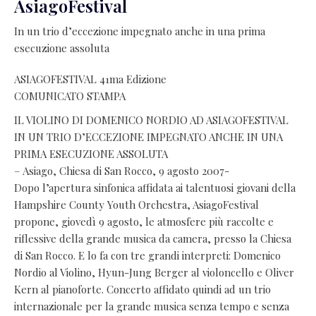
AsiagoFestival
In un trio d’eccezione impegnato anche in una prima
esecuzione assoluta
ASIAGOFESTIVAL 41ma Edizione
COMUNICATO STAMPA
IL VIOLINO DI DOMENICO NORDIO AD ASIAGOFESTIVAL
IN UN TRIO D’ECCEZIONE IMPEGNATO ANCHE IN UNA
PRIMA ESECUZIONE ASSOLUTA
– Asiago, Chiesa di San Rocco, 9 agosto 2007-
Dopo l’apertura sinfonica affidata ai talentuosi giovani della
Hampshire County Youth Orchestra, AsiagoFestival
propone, giovedì 9 agosto, le atmosfere più raccolte e
riflessive della grande musica da camera, presso la Chiesa
di San Rocco. E lo fa con tre grandi interpreti: Domenico
Nordio al Violino, Hyun-Jung Berger al violoncello e Oliver
Kern al pianoforte. Concerto affidato quindi ad un trio
internazionale per la grande musica senza tempo e senza