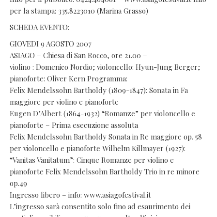
per la stampa: 335.8223010 (Marina Grasso)
SCHEDA EVENTO:
GIOVEDI 9 AGOSTO 2007
ASIAGO – Chiesa di San Rocco, ore 21.00 –
violino : Domenico Nordio; violoncello: Hyun-Jung Berger;
pianoforte: Oliver Kern Programma:
Felix Mendelssohn Bartholdy (1809-1847): Sonata in Fa
maggiore per violino e pianoforte
Eugen D’Albert (1864-1932) “Romanze” per violoncello e
pianoforte – Prima esecuzione assoluta
Felix Mendelssohn Bartholdy Sonata in Re maggiore op. 58
per violoncello e pianoforte Wilhelm Killmayer (1927):
“Vanitas Vanitatum”: Cinque Romanze per violino e
pianoforte Felix Mendelssohn Bartholdy Trio in re minore
op.49
Ingresso libero – info: www.asiagofestival.it
L’ingresso sarà consentito solo fino ad esaurimento dei