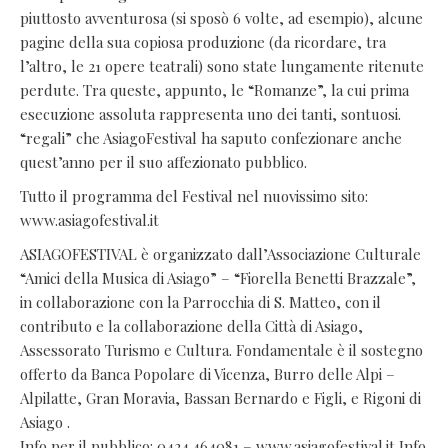
piuttosto avventurosa (si sposò 6 volte, ad esempio), alcune
pagine della sua copiosa produzione (da ricordare, tra
l’altro, le 21 opere teatrali) sono state lungamente ritenute
perdute. Tra queste, appunto, le “Romanze”, la cui prima
esecuzione assoluta rappresenta uno dei tanti, sontuosi.
“regali” che AsiagoFestival ha saputo confezionare anche
quest’anno per il suo affezionato pubblico.
Tutto il programma del Festival nel nuovissimo sito:
www.asiagofestival.it
ASIAGOFESTIVAL è organizzato dall’Associazione Culturale
“Amici della Musica di Asiago” – “Fiorella Benetti Brazzale”,
in collaborazione con la Parrocchia di S. Matteo, con il
contributo e la collaborazione della Città di Asiago,
Assessorato Turismo e Cultura. Fondamentale è il sostegno
offerto da Banca Popolare di Vicenza, Burro delle Alpi –
Alpilatte, Gran Moravia, Bassan Bernardo e Figli, e Rigoni di
Asiago .
Info per il pubblico: 0424.464081 – www.asiagofestival.it Info