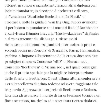
ottenuti in concorsi pianistici internazionali. Si diploma con
lode in pianoforte, in direzione d’orchestra e di coro,
all’Accademia “Staatliche Hochschule für Musik” di
Stoccarda, sotto la guida di Wan Ing Ong. Successivamente
si perfeziona in pianoforte con i maestri Rudolf Buchbinder
e Karl-Heinz Kämmerling, alla “Musik-Akademie” di Basilea
e al “Mozarteum” di Salisburgo. Ottiene molti
riconoscimenti in concorsi pianistici internazionali: primi e
secondi premi nei Concorsi di Senigallia, Parigi, Hamamatsu,
Pechino. Si impone all’attenzione della critica vincendo due
prestigiosi concorsi: Concorso “ARD” di Monaco 1999,
Concorso “Beethoven” di Vienna 2001, nel quale consegue
anche il premio speciale per la migliore interpretazione
delle Sonate di Beethoven. Quest’ultima vittoria conferisce a
Kern l’eccellenza di primo tedesco ad avere raggiunto tale
traguardo. Apprezzato interprete di Beethoven e Brahms,
la critica gli riconosce il merito di un virtuosismo tecnico non
fine a se stesso, ma rivolto ad un’accurata ricerca timbrica