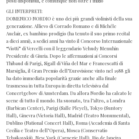
posti disponibili, e comunque non oltre l’inizio
GLI INTERPRETI:
DOMENICO NORDIO è uno dei più grandi violinisti della sua
generazione. Allievo di Corrado Romano e di Michéle
Auclair, ex bambino prodigio (ha tenuto il suo primo recital
a dieci anni), a sedici anni ha vinto il Concorso Internazionale
“Viotti” di Vercelli con il leggendario Yehudy Menuhin
Presidente di Giuria. Dopo le affermazioni ai Concorsi
Thibaud di Parigi, Sigall di Viña del Mar e Francescatti di
Marsiglia, il Gran Premio dell’Eurovisione vinto nel 1988 gli
ha dato immediata popolarità grazie anche alla finale
trasmessa in tutta Europa in diretta televisiva dal
Concertgebow di Amsterdam. Da allora Nordio ha calcato le
scene di tutto il mondo. Ha suonato, tra l’altro, a Londra
(Barbican Center), Parigi (Salle Pleyel), Tokyo (Suntory
Hall), Ginevra (Victoria Hall), Madrid (Teatro Monumental),
Dublino (National Concert Hall), Roma (Accademia di Santa
Cecilia e Teatro dell’Opera), Mosca (Conservatio
Tchaikovskij), New York (Carnegie Hall), Rio de Janeiro