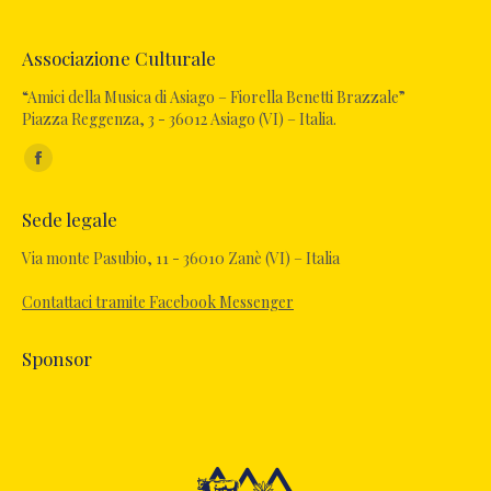
Associazione Culturale
“Amici della Musica di Asiago – Fiorella Benetti Brazzale”
Piazza Reggenza, 3 - 36012 Asiago (VI) – Italia.
Ci puoi trovare su:
Facebook
page
Sede legale
opens
in
Via monte Pasubio, 11 - 36010 Zanè (VI) – Italia
new
Contattaci tramite Facebook Messenger
window
Sponsor