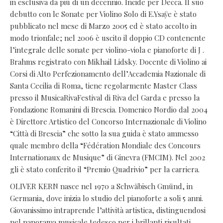
in esclusiva da più di un decennio. Incide per Decca. Il suo
debutto con le Sonate per Violino Solo di E.Ysaÿe è stato
pubblicato nel mese di Marzo 2005 ed è stato accolto in
modo trionfale; nel 2006 è uscito il doppio CD contenente
l’integrale delle sonate per violino-viola e pianoforte di J .
Brahms registrato con Mikhail Lidsky. Docente di Violino ai
Corsi di Alto Perfezionamento dell’Accademia Nazionale di
Santa Cecilia di Roma, tiene regolarmente Master Class
presso il MusicaRivaFestival di Riva del Garda e presso la
Fondazione Romanini di Brescia. Domenico Nordio dal 2004
è Direttore Artistico del Concorso Internazionale di Violino
“Città di Brescia” che sotto la sua guida è stato ammesso
quale membro della “Fédération Mondiale des Concours
Internationaux de Musique” di Ginevra (FMCIM). Nel 2002
gli è stato conferito il “Premio Quadrivio” per la carriera.
OLIVER KERN nasce nel 1970 a Schwäbisch Gmünd, in
Germania, dove inizia lo studio del pianoforte a soli 5 anni.
Giovanissimo intraprende l’attività artistica, distinguendosi
nel panorama musicale tedesco per i brillanti risultati