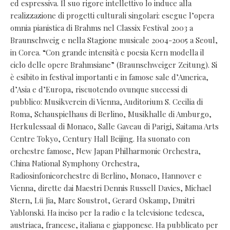
ed espressiva. Il suo rigore intellettivo lo induce alla
realizzazione di progetti culturali singolari: esegue l’opera
omnia pianistica di Brahms nel Classix Festival 2003 a
Braunschweig e nella Stagione musicale 2004-2005 a Seoul,
in Corea. “Con grande intensità e poesia Kern modella il
ciclo delle opere Brahmsiane” (Braunschweiger Zeitung). Si
è esibito in festival importanti e in famose sale d’America,
d’Asia e d’Europa, riscuotendo ovunque successi di
pubblico: Musikverein di Vienna, Auditorium S. Cecilia di
Roma, Schauspielhaus di Berlino, Musikhalle di Amburgo,
Herkulessaal di Monaco, Salle Gaveau di Parigi, Saitama Arts
Centre Tokyo, Century Hall Beijing. Ha suonato con
orchestre famose, New Japan Philharmonic Orchestra,
China National Symphony Orchestra,
Radiosinfonieorchestre di Berlino, Monaco, Hannover e
Vienna, dirette dai Maestri Dennis Russell Davies, Michael
Stern, Lü Jia, Marc Soustrot, Gerard Oskamp, Dmitri
Yablonski. Ha inciso per la radio e la televisione tedesca,
austriaca, francese, italiana e giapponese. Ha pubblicato per