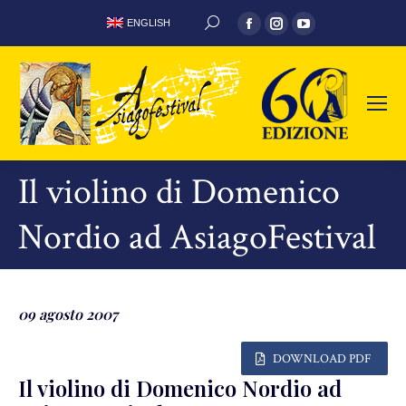
Facebook
Instagram
YouTube
ENGLISH
CERCA:
page
page
page
opens
opens
opens
in
in
in
new
new
new
window
window
window
Il violino di Domenico
Nordio ad AsiagoFestival
09 agosto 2007
DOWNLOAD PDF
Il violino di Domenico Nordio ad