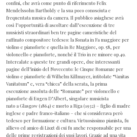
confini, che avrà come punto di riferimento Felix
Mendelssohn Bartholdy e la sua poco conosciuta e
frequentata musica da camera. Il pubblico asiaghese avrà
così l’opportunità di ascoltare dall’esecuzione di tre
musicisti straordinari ben tre pagine cameristiche del
raffinato compositore tedesco: la Sonata in Fa maggiore per
violino e pianoforte e quella in Re Maggiore, op. 58, per
violoncello e pianoforte, nonché il Trio in re minore op.49.
Intercalate a queste tre grandi opere, due interessanti
pagine dell’inizio del Novecento: le Cinque Romanze per
violino e pianoforte di Wilhelm Killmayer, intitolate “Vanitas
Vanitatum” e, vera “chicca” della serata, la prima
esecuzione assoluta delle “Romanze” per violoncello e
pianoforte di Eugen D’Albert, singolare musicista
nato a Glasgow (1864) e morto a Riga (1932) – figlio di madre
inglese e padre franco-italiano – che si considerava però
tedesco per formazione e cultura. Virtuosissimo pianista, fu
allievo ed amico di Liszt di cui fu anche responsabile per una
delle prime registrazioni dei suoi lavori. Grazie ad una vita