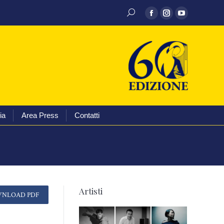
CERCA:
hivio discografico
Media
Area Press
Contatti
Facebook
Instagram
YouTube
page
page
page
opens
opens
opens
in
in
in
new
new
new
window
window
window
ia
Area Press
Contatti
Artisti
NLOAD PDF