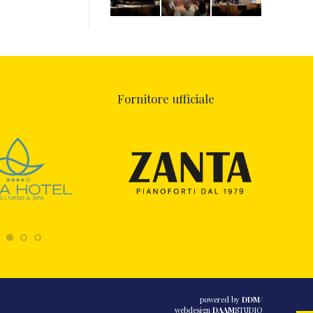
Fornitore ufficiale
powered by
DDM
/
webdesign
DAAM
STUDIO