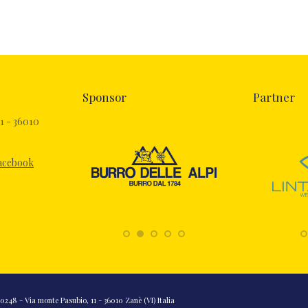
Sponsor
Partner
1 - 36010
Facebook
248 - Via monte Pasubio, 11 - 36010 Zanè (VI) Italia