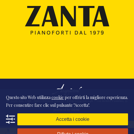
Questo sito Web utilizza
cookie
per offrirti la migliore esperienza.
© 2026 Ass. Cult. Amici Musica Asiago - P.Iva 02342390248 - Via monte Pasubio, 11
Per consentire fare clic sul pulsante "Accetta".
- 36010 Zanè (VI) Italia
powered by
DDM
/
webdesign
DAAM
STUDIO
Accetta i cookie