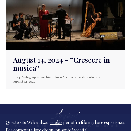
August 14, 2024 – “Crescere in
musica”
2024 Photographic Archive
,
Photo Archive
By
demadmin
August 14, 2024
Questo sito Web utilizza
cookie
per offrirti la migliore esperienza.
© 2026 Ass. Cult. Amici Musica Asiago - P.Iva 02342390248 - Via monte Pasubio, 11
Per consentire fare clic sul pulsante "Accetta".
- 36010 Zanè (VI) Italia