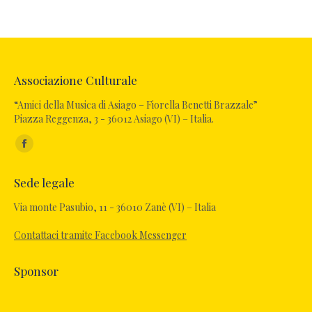
Associazione Culturale
“Amici della Musica di Asiago – Fiorella Benetti Brazzale”
Piazza Reggenza, 3 - 36012 Asiago (VI) – Italia.
Ci puoi trovare su:
Facebook
page
Sede legale
opens
in
Via monte Pasubio, 11 - 36010 Zanè (VI) – Italia
new
Contattaci tramite Facebook Messenger
window
Sponsor