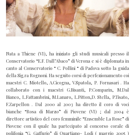
Nata a Thiene (VI), ha iniziato gli studi musicali presso il
Conservatorio “E.F. Dall’Abaco” di Verona e si è diplomata in
canto al Conservatorio “ C. Pollini “ di Padova sotto la guida
della Sig.ra Rognoni. Ha seguito corsi di perfezionamento coi
maestri C. Miotello, A.Cicogna, V.Spatola, P. Fornasari . Ha
collaborato con i maestri G.Bisanti, P.Comparin, M.Dal
Bianco, L.Fattambrini, M.Lanaro, L.Pitton,D. Stella, P.Tisato,
F.Zarpellon . Dal 2000 al 2003 ha diretto il coro di voci
bianche “Rosa di Marzo” di Piovene (VI) ; dal 2004 è
direttore artistico del coro femminile “Ensemble La Rose” di
Piovene con il quale ha partecipato al concorso corale di
polifonia “G. Gaffurio” di Quartiano- Lodi ( maggio 2005 )