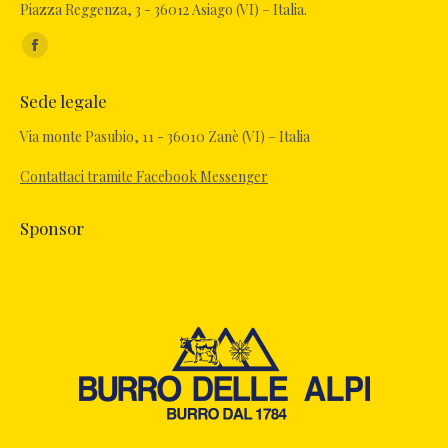
Piazza Reggenza, 3 - 36012 Asiago (VI) – Italia.
Ci puoi trovare su:
Facebook
page
Sede legale
opens
in
Via monte Pasubio, 11 - 36010 Zanè (VI) – Italia
new
Contattaci tramite Facebook Messenger
window
Sponsor