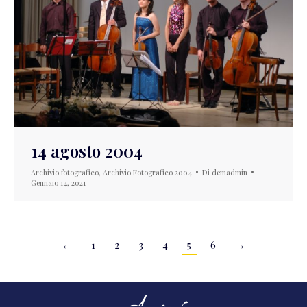
14 agosto 2004
Archivio fotografico
,
Archivio Fotografico 2004
Di
demadmin
Gennaio 14, 2021
←
1
2
3
4
5
6
→