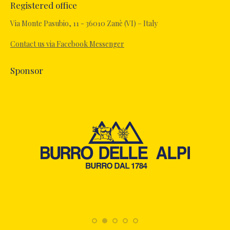
Registered office
opens
in
Via Monte Pasubio, 11 - 36010 Zanè (VI) – Italy
new
Contact us via Facebook Messenger
window
Sponsor