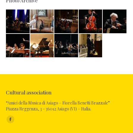
Photo Archive
Cultural association
“Amici della Musica di Asiago – Fiorella Benetti Brazzale”
Piazza Reggenza, 3 - 36012 Asiago (VI) – Italia.
Find us on:
Facebook
page