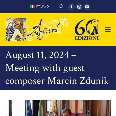
Facebook
Instagram
YouTube
ITALIANO
SEARCH:
page
page
page
opens
opens
opens
in
in
in
new
new
new
window
window
window
August 11, 2024 –
Meeting with guest
composer Marcin Zdunik