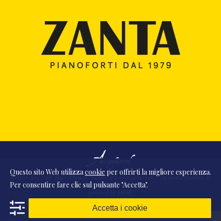
Questo sito Web utilizza
cookie
per offrirti la migliore esperienza.
© 2026 Ass. Cult. Amici Musica Asiago - P.Iva 02342390248 - Via monte Pasubio, 11
Per consentire fare clic sul pulsante "Accetta".
- 36010 Zanè (VI) Italia
powered by
DDM
/
webdesign
DAAM
STUDIO
Accetta i cookie