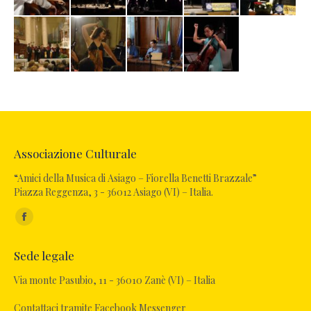
Associazione Culturale
“Amici della Musica di Asiago – Fiorella Benetti Brazzale”
Piazza Reggenza, 3 - 36012 Asiago (VI) – Italia.
Ci puoi trovare su:
Facebook
page
Sede legale
opens
in
Via monte Pasubio, 11 - 36010 Zanè (VI) – Italia
new
Contattaci tramite Facebook Messenger