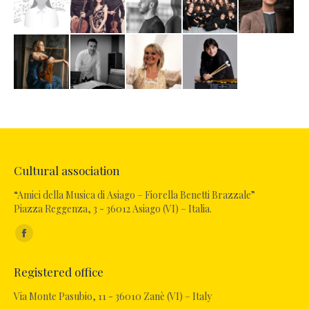
Cultural association
“Amici della Musica di Asiago – Fiorella Benetti Brazzale”
Piazza Reggenza, 3 - 36012 Asiago (VI) – Italia.
Find us on:
Facebook
page
Registered office
opens
in
Via Monte Pasubio, 11 - 36010 Zanè (VI) – Italy