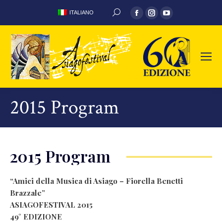
Facebook
Instagram
YouTube
ITALIANO
SEARCH:
page
page
page
opens
opens
opens
in
in
in
new
new
new
window
window
window
2015 Program
2015 Program
“Amici della Musica di Asiago – Fiorella Benetti
Brazzale”
ASIAGOFESTIVAL 2015
49° EDIZIONE