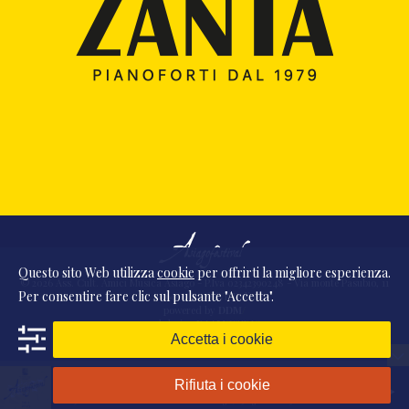
Questo sito Web utilizza
cookie
per offrirti la migliore esperienza.
© 2026 Ass. Cult. Amici Musica Asiago - P.Iva 02342390248 - Via monte Pasubio, 11
Per consentire fare clic sul pulsante "Accetta".
- 36010 Zanè (VI) Italia
powered by
DDM
/
webdesign
DAAM
STUDIO
Accetta i cookie
Rifiuta i cookie
Presentazione
2025 Vol. 6 - Fredrik Albertsson - Asiago, 15 agosto 2025