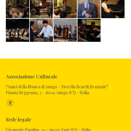
Associazione Culturale
“Amici della Musica di Asiago – Fiorella Benetti Brazzale”
Piazza Reggenza, 3 - 36012 Asiago (VI) – Italia.
Ci puoi trovare su:
Facebook
page
Sede legale
opens
in
Via monte Pasubio, 11 - 36010 Zanè (VI) – Italia